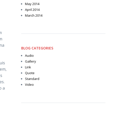
May 2014
April 2014
March 2014
m
im
gna
BLOG CATEGORIES
Audio
Gallery
uis
Link
sem,
Quote
us
Standard
es.
Video
o a