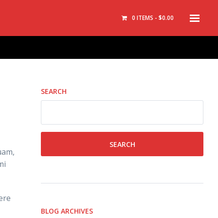
0 ITEMS
$0.00
SEARCH
uam,
mi
ere
BLOG ARCHIVES