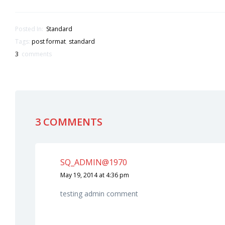
Posted In:
Standard
Tags:
post format
,
standard
3
comments
3 COMMENTS
SQ_ADMIN@1970
May 19, 2014 at 4:36 pm
testing admin comment