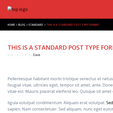
HOME
BLOG
STANDARD
THIS IS A STANDARD POST TYPE FORMAT
THIS IS A STANDARD POST TYPE FO
May 19, 2014 - By
Dave
Pellentesque habitant morbi tristique senectus et netu
feugiat vitae, ultricies eget, tempor sit amet, ante. Do
vitae est. Mauris placerat eleifend leo. Quisque sit amet
ligula volutpat condimentum. Aliquam erat volutpat.
Sed 
sapien. Nam consectetuer. Sed aliquam, nunc eget euis