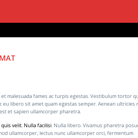
RMAT
s et malesuada fames ac turpis egestas. Vestibulum tortor q
nec eu libero sit amet quam egestas semper. Aenean ultricies 
 est et sapien ullamcorper pharetra.
quis velit. Nulla facilisi
. Nulla libero. Vivamus pharetra posu
mod ullamcorper, lectus nunc ullamcorper orci, fermentum