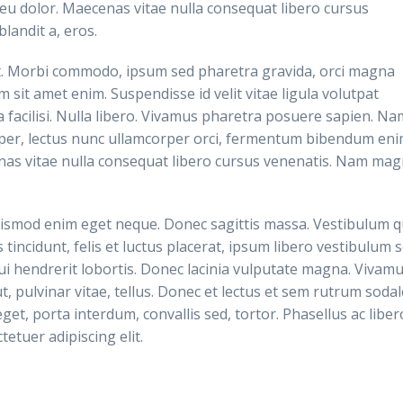
eu dolor. Maecenas vitae nulla consequat libero cursus
landit a, eros.
it. Morbi commodo, ipsum sed pharetra gravida, orci magna
 sit amet enim. Suspendisse id velit vitae ligula volutpat
a facilisi. Nulla libero. Vivamus pharetra posuere sapien. Na
per, lectus nunc ullamcorper orci, fermentum bibendum en
enas vitae nulla consequat libero cursus venenatis. Nam ma
 euismod enim eget neque. Donec sagittis massa. Vestibulum q
 tincidunt, felis et luctus placerat, ipsum libero vestibulum 
ui hendrerit lobortis. Donec lacinia vulputate magna. Vivam
 ut, pulvinar vitae, tellus. Donec et lectus et sem rutrum sodal
eget, porta interdum, convallis sed, tortor. Phasellus ac liber
etuer adipiscing elit.